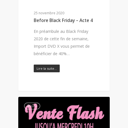
25 novembre 2020
Before Black Friday – Acte 4
En préambule au Black Friday
2020 de cette fin de semaine,
Import DVD X vous permet de
bénéficier de 40%…
Lire la suite…
BLOG