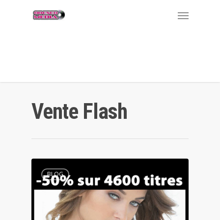
ass licking grandma loves me.
www.onlyfuckvideos.net
busty chubby
oils her sexy body.
xxx247.club
xxxfamousvideos.com
sexy blonde
brooke is banged outdoors.
Vente Flash
BLOG