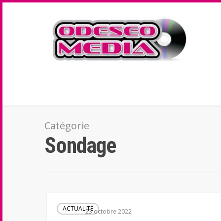
ass licking grandma loves me.
www.onlyfuckvideos.net
busty chubby 
Catégorie
Sondage
ACTUALITÉ
23 octobre 2022