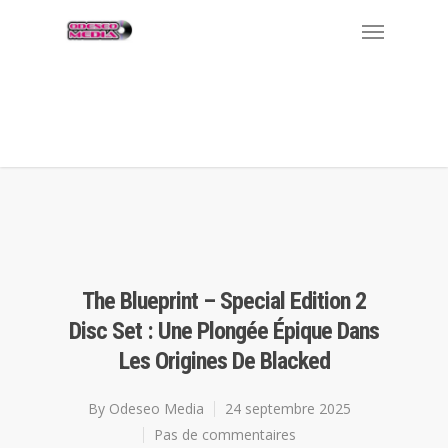
ass licking grandma loves me.
www.onlyfuckvideos.net
busty chubby
oils her sexy body.
xxx247.club
xxxfamousvideos.com
sexy blonde
brooke is banged outdoors.
The Blueprint – Special Edition 2
Disc Set : Une Plongée Épique Dans
Les Origines De Blacked
By
Odeseo Media
24 septembre 2025
Pas de commentaires